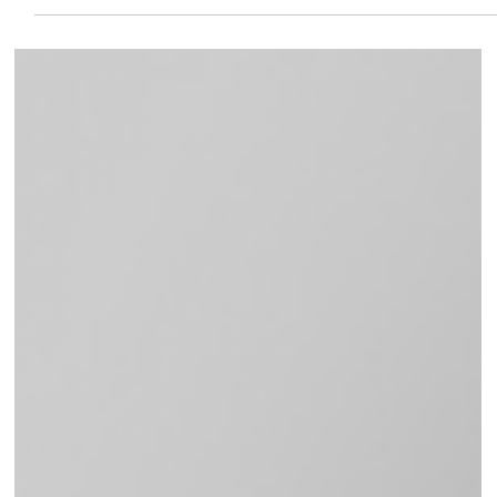
Lorem ipsum dolor sit amet, consectetur adipiscing elit.
Vestibulum urna ligula, consequat nec odio vitae, interdum
convallis eros....