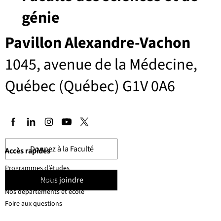
génie
Pavillon Alexandre-Vachon
1045, avenue de la Médecine,
Québec (Québec) G1V 0A6
Donnez à la Faculté
Accès rapides
Programmes d’études
Nous joindre
Corps professoral
Nos départements et école
Foire aux questions